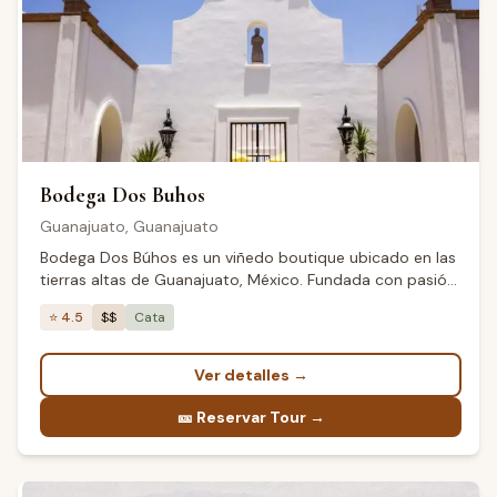
Bodega Dos Buhos
Guanajuato
,
Guanajuato
Bodega Dos Búhos es un viñedo boutique ubicado en las
tierras altas de Guanajuato, México. Fundada con pasión
por la viticultura artesanal, combina técnicas
⭐
4.5
$$
Cata
tradicionales con innovación moderna para crear vinos
excepcionales. Nuestros viñedos se benefician del clima
único de la región y suelos minerales, produciendo
Ver detalles
→
varietales distintivos que reflejan el terroir mexicano.
Ofrecemos experiencias de cata, tours guiados y
🎫
Reservar Tour →
eventos especiales en un ambiente acogedor rodeado
de paisajes espectaculares.