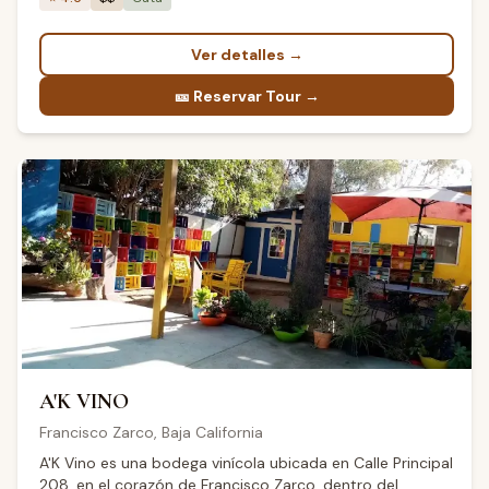
cálidos y noches frescas que favorecen la concentración
de sabores.
Ver detalles
→
🎫
Reservar Tour →
A'K VINO
Francisco Zarco
,
Baja California
A'K Vino es una bodega vinícola ubicada en Calle Principal
208, en el corazón de Francisco Zarco, dentro del