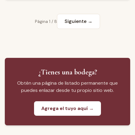
experiencia, lo que la posiciona como un destino de
enoturismo a considerar dentro de la región vinícola de
Aguascalientes.
Siguiente
→
Página
1
/
8
¿Tienes una bodega?
Obtén una página de listado permanente que
puedes enlazar desde tu propio sitio web.
Agrega el tuyo aquí →