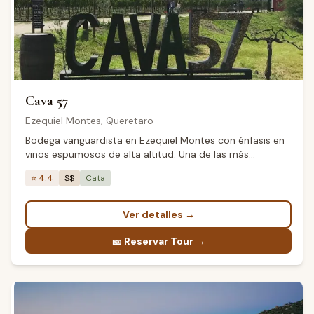
Cava 57
Ezequiel Montes
,
Queretaro
Bodega vanguardista en Ezequiel Montes con énfasis en
vinos espumosos de alta altitud. Una de las más
visitadas de la Ruta del Vino de Querétaro.
⭐
4.4
$$
Cata
Ver detalles
→
🎫
Reservar Tour →