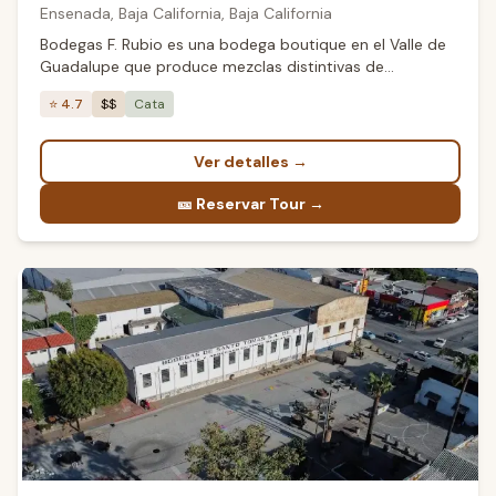
Ensenada, Baja California
,
Baja California
Bodegas F. Rubio es una bodega boutique en el Valle de
Guadalupe que produce mezclas distintivas de
variedades italianas. Su Mezcla Italiana combina
⭐
4.7
$$
Cata
Montepulciano, Mourvèdre y Sangiovese en una
expresión única del terruño de Baja California. Los
viñedos se ubican en El Porvenir a solo 11km del Océano
Ver detalles
→
Pacífico, donde la brisa marina crea un microclima único
que aporta frescura y carácter mineral a cada botella.
🎫
Reservar Tour →