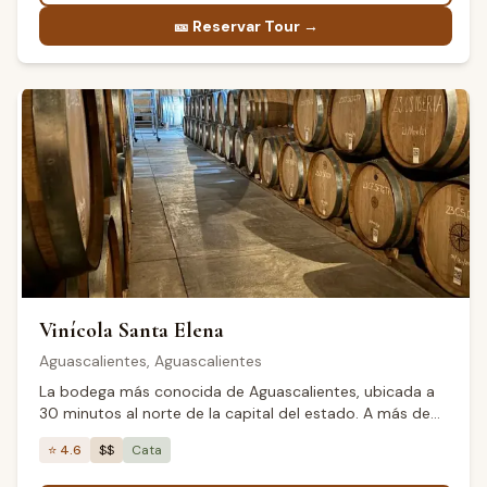
🎫
Reservar Tour →
Vinícola Santa Elena
Aguascalientes
,
Aguascalientes
La bodega más conocida de Aguascalientes, ubicada a
30 minutos al norte de la capital del estado. A más de
1,900 metros de altitud, produce Nebbiolo y Malbec de
⭐
4.6
$$
Cata
gran concentración, con Sauvignon Blanc emergente. El
quinto estado productor de vino de México.