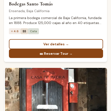
Bodegas Santo Tomás
Ensenada
,
Baja California
La primera bodega comercial de Baja California, fundada
en 1888. Produce 125,000 cajas al año en 40 etiquetas
diferentes. Su enóloga Laura Zamora ha ganado más de
⭐
4.6
$$
Cata
220 medallas internacionales desde 2005. La bodega de
exhibición está en el centro de Ensenada.
Ver detalles
→
🎫
Reservar Tour →