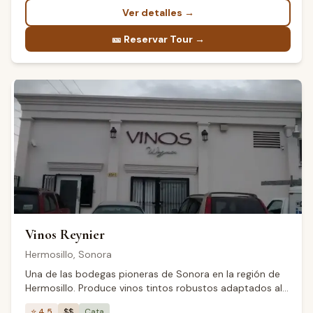
Ver detalles
→
🎫
Reservar Tour →
Vinos Reynier
Hermosillo
,
Sonora
Una de las bodegas pioneras de Sonora en la región de
Hermosillo. Produce vinos tintos robustos adaptados al
clima extremo del desierto sonorense con días muy
⭐
4.5
$$
Cata