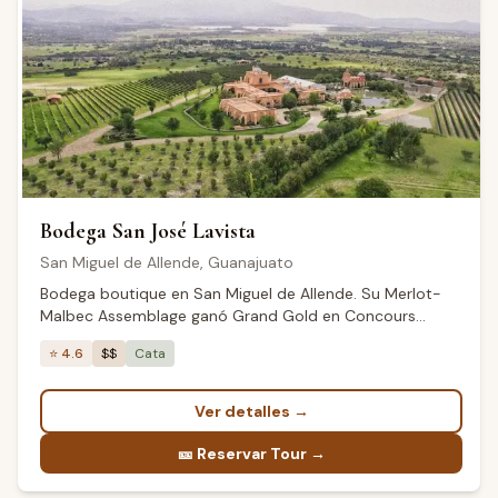
Bodega San José Lavista
San Miguel de Allende
,
Guanajuato
Bodega boutique en San Miguel de Allende. Su Merlot-
Malbec Assemblage ganó Grand Gold en Concours
Mondial de Bruxelles México 2022.
⭐
4.6
$$
Cata
Ver detalles
→
🎫
Reservar Tour →