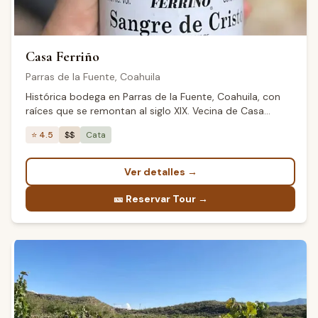
Casa Ferriño
Parras de la Fuente
,
Coahuila
Histórica bodega en Parras de la Fuente, Coahuila, con
raíces que se remontan al siglo XIX. Vecina de Casa
Madero en el icónico Valle de Parras, produce vinos
⭐
4.5
$$
Cata
tintos y blancos de alta calidad aprovechando la altitud
de 1,500 metros y el clima semiárido único.
Ver detalles
→
🎫
Reservar Tour →