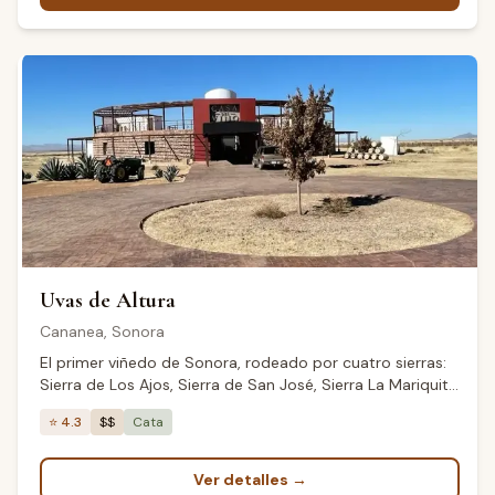
Uvas de Altura
Cananea
,
Sonora
El primer viñedo de Sonora, rodeado por cuatro sierras:
Sierra de Los Ajos, Sierra de San José, Sierra La Mariquita
y Sierra Vista — inspiración del nombre de su vino
⭐
4.3
$$
Cata
insignia Cuatro Sierras. Produce vinos de alta altitud con
carácter único.
Ver detalles
→