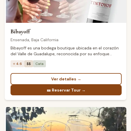
Bibayoff
Ensenada
,
Baja California
Bibayoff es una bodega boutique ubicada en el corazón
del Valle de Guadalupe, reconocida por su enfoque
artesanal en la elaboración de vinos premium.
⭐
4.6
$$
Cata
Combinando tradición vinícola con técnicas modernas,
produce varietales únicos que expresan el terroir
excepcional de la región. Sus viñedos se extienden por
Ver detalles
→
laderas privilegiadas donde el clima mediterráneo y los
suelos minerales crean las condiciones perfectas para
🎫
Reservar Tour →
vinos de carácter distintivo y elegancia refinada.