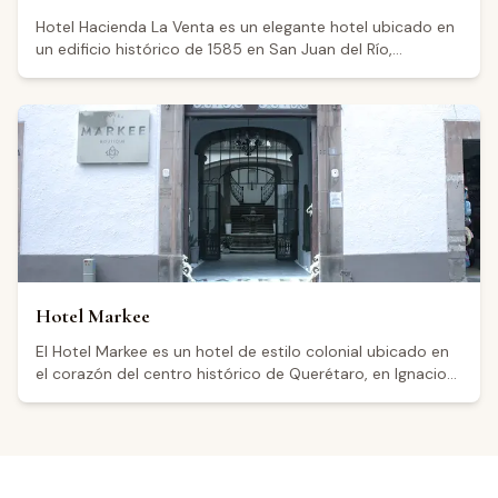
región vinícola de Querétaro, reconocida por su
Hotel Hacienda La Venta es un elegante hotel ubicado en
producción de espumosos y vinos de altura, se encuentra
un edificio histórico de 1585 en San Juan del Río,
accesible desde esta base céntrica.
Querétaro. El establecimiento cuenta con restaurante,
bar, piscina y Wi-Fi gratuito, y permanece abierto todos
los días de 7:00 a 23:00. Con una calificación de 4.6
sobre 5 basada en más de 1,100 reseñas en Google, los
visitantes destacan la calidad de sus alimentos y la
atención del personal. Su ubicación en la región vinícola
de Querétaro lo convierte en una base cómoda para
quienes desean explorar las bodegas y viñedos del
estado. Los visitantes señalan que el hotel es ideal para
una escapada de fin de semana tranquila.
Hotel Markee
El Hotel Markee es un hotel de estilo colonial ubicado en
el corazón del centro histórico de Querétaro, en Ignacio
Allende Sur 6, una zona declarada Patrimonio de la
Humanidad por la UNESCO. La propiedad cuenta con 16
habitaciones que combinan diseño contemporáneo y
colonial, un patio central con fuente y estacionamiento,
aunque visitantes señalan que este último se cobra