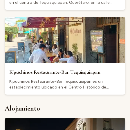
en el centro de Tequisquiapan, Querétaro, en la calle
Morelos Norte. El establecimiento abre de miércoles a
lunes de 9:00 a 24:00 horas, cerrando los martes.
Cuenta con una calificación de 4.3 sobre 5 basada en 113
reseñas en Google. Los visitantes destacan un ambiente
tranquilo y acogedor, con música en vivo algunos días
como los viernes. Los comensales mencionan una oferta
centrada en quesos de la región y la posibilidad de
acompañarlos con vinos locales, además de resaltar la
amabilidad del personal y la calidad del servicio.
K'puchinos Restaurante-Bar Tequisquiapan
K'puchinos Restaurante-Bar Tequisquiapan es un
establecimiento ubicado en el Centro Histórico de
Tequisquiapan, Querétaro, en Independencia 7. Ofrece
platillos mexicanos y especialidades de Querétaro en un
comedor que cuenta con mesas en el exterior y un
Alojamiento
ambiente clásico. Funciona también como bar y café, con
horario de apertura de 8:00 a 22:00 de lunes a jueves y
domingo, y hasta medianoche los viernes y sábados. Con
una calificación de 4.5 sobre 5 basada en más de 6,000