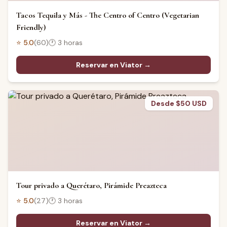
Tacos Tequila y Más - The Centro of Centro (Vegetarian
Friendly)
⭐
5.0
(
60
)
🕐
3 horas
Reservar en Viator →
Desde $50 USD
Tour privado a Querétaro, Pirámide Preazteca
⭐
5.0
(
27
)
🕐
3 horas
Reservar en Viator →