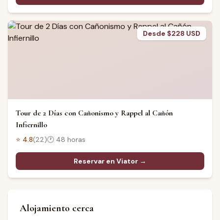
Desde $228 USD
Tour de 2 Días con Cañonismo y Rappel al Cañón
Infiernillo
⭐
4.8
(
22
)
🕐
48 horas
Reservar en Viator →
Alojamiento cerca