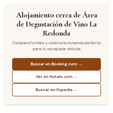
aparte y no es propiedad del hotel. El hotel opera las 24
horas los siete días de la semana. Su ubicación lo
convierte en un punto de partida conveniente para
Alojamiento cerca de Área
explorar la región vinícola de Querétaro. Con una
de Degustación de Vino La
calificación de 4.3 sobre 426 reseñas en Google, algunos
visitantes destacan su ubicación céntrica, aunque otros
Redonda
expresan preocupaciones recurrentes sobre la limpieza y
la atención al detalle.
Compara hoteles y reserva la estancia perfecta
para tu escapada vinícola
Buscar en Booking.com →
Ver en Hotels.com →
Buscar en Expedia →