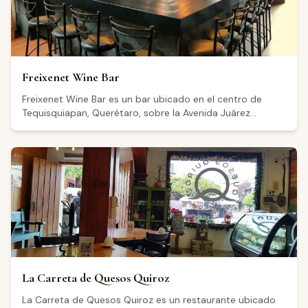
Freixenet Wine Bar
Freixenet Wine Bar es un bar ubicado en el centro de
Tequisquiapan, Querétaro, sobre la Avenida Juárez
Poniente. El establecimiento cuenta con una boutique
donde los visitantes pueden adquirir productos, además
de una barra de servicio. Abre jueves y domingo de 12:00
a 20:30, viernes y sábado de 12:00 a 23:30, y permanece
cerrado martes y miércoles. Cuenta con una calificación
de 4.4 sobre 5 basada en más de 1,500 reseñas en
Google, aunque algunos visitantes han señalado áreas de
oportunidad en el servicio al cliente.
La Carreta de Quesos Quiroz
La Carreta de Quesos Quiroz es un restaurante ubicado