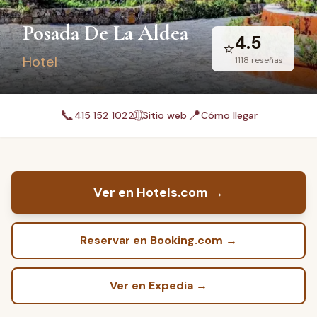
Posada De La Aldea
4.5
⭐
Hotel
1118
reseñas
📞
🌐
📍
415 152 1022
Sitio web
Cómo llegar
Ver en Hotels.com
→
Reservar en Booking.com
→
Ver en Expedia
→