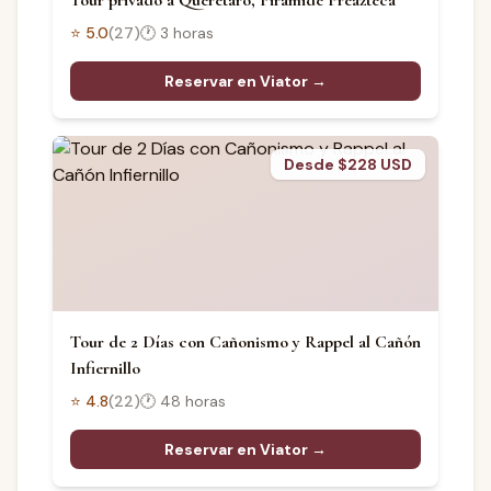
Tour privado a Querétaro, Pirámide Preazteca
⭐
5.0
(
27
)
🕐
3 horas
Reservar en Viator →
Desde $228 USD
Tour de 2 Días con Cañonismo y Rappel al Cañón
Infiernillo
⭐
4.8
(
22
)
🕐
48 horas
Reservar en Viator →