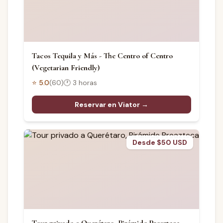
Tacos Tequila y Más - The Centro of Centro
(Vegetarian Friendly)
⭐
5.0
(
60
)
🕐
3 horas
Reservar en Viator →
Desde $50 USD