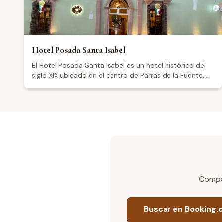
Hotel Posada Santa Isabel
El Hotel Posada Santa Isabel es un hotel histórico del
siglo XIX ubicado en el centro de Parras de la Fuente,
Coahuila, en pleno Valle de Parras, reconocido como la
cuna del vino en América. El hotel ofrece distintas
categorías de habitaciones, incluyendo opciones
dobles, sencillas, junior suite y habitaciones Deluxe
pet-friendly con patio. Entre sus amenidades se
encuentran área de alberca y jardín, bar, servicio de
lavandería, estacionamiento propio y atención las 24
horas. Su restaurante interno, La Tacita de Plata, sirve
desayunos y comidas con cocina regional. Los
visitantes destacan su buena ubicación céntrica,
Compar
instalaciones de ambiente vintage y la calidad de su
cocina, aunque algunos mencionan limitaciones en el
estacionamiento.
Buscar en Booking