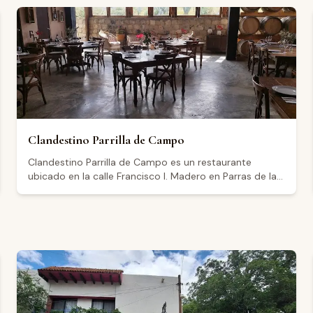
Clandestino Parrilla de Campo
Clandestino Parrilla de Campo es un restaurante
ubicado en la calle Francisco I. Madero en Parras de la
Fuente, Coahuila, en el corazón del Valle de Parras. El
establecimiento forma parte del proyecto Las
Pudencianas, que combina hospitalidad, tradición
vinícola y gastronomía en esta histórica región
vitivinícola del norte de México. Los visitantes destacan
la calidad de los ingredientes frescos, el ambiente
cómodo y agradable, y la atención del personal. El
restaurante ofrece opciones de vino de la casa. Abre
de jueves a sábado de 13:00 a 22:00 y los domingos