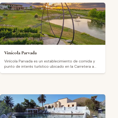
Vinícola Parvada
Vinícola Parvada es un establecimiento de comida y
punto de interés turístico ubicado en la Carretera a
General Cepeda Km 1, en Parras de la Fuente, Coahuila,
dentro del Valle de Parras. El complejo cuenta con un
restaurante llamado Nido Kitchen, además de una
tienda, recorridos y catas, y opciones de hospedaje.
Abre de lunes a jueves de 10:00 a 19:00, viernes y
sábado de 10:00 a 21:00, y domingo de 10:00 a 17:00.
Cuenta con una calificación de 4.5 sobre 5 basada en
504 reseñas en Google. Los visitantes destacan en
general la experiencia de catas. Para reservaciones o