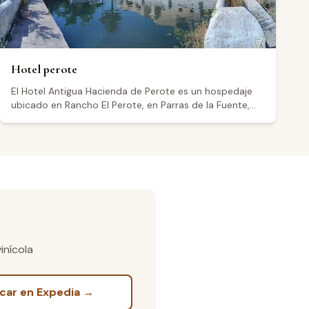
información puede contactarse al 871 187 0067.
Hotel perote
El Hotel Antigua Hacienda de Perote es un hospedaje
ubicado en Rancho El Perote, en Parras de la Fuente,
Coahuila, dentro del Valle de Parras, una de las regiones
vitivinícolas más antiguas del continente americano.
Las habitaciones se encuentran junto al casco de una
hacienda centenaria rodeada de nogales, con vistas al
desierto norteño. El establecimiento ofrece distintas
opciones de alojamiento, entre ellas cabañas de
diferentes capacidades y zona de alberca. Frente a las
habitaciones se ubican bodegas de vino donde,
durante los meses de julio y agosto, se realiza la
molienda de la uva para producir vinos y aguardientes.
inícola
Con una calificación de 4.2 sobre 5 basada en más de
1,100 reseñas en Google, los visitantes destacan
positivamente su entorno y ambiente. Reservaciones al
car en Expedia →
correo reserva@hotelesenparras.com o al teléfono