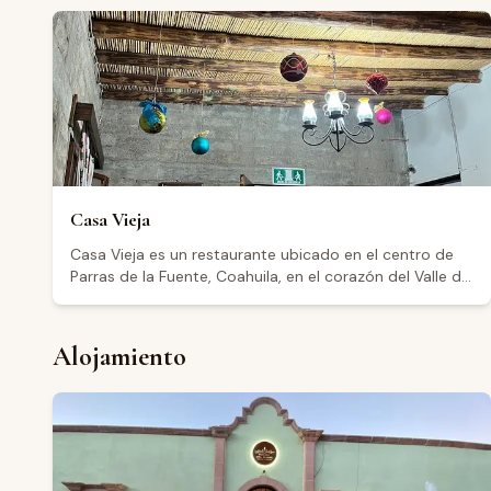
Casa Vieja
Casa Vieja es un restaurante ubicado en el centro de
Parras de la Fuente, Coahuila, en el corazón del Valle de
Parras. Con dirección en Calle Francisco I. Madero 117, el
establecimiento abre de miércoles a lunes en horario
de 8:00 a 16:00, cerrando los martes. Cuenta con una
Alojamiento
calificación de 4.5 sobre 5 basada en más de 1,100
reseñas en Google. Los visitantes destacan un
ambiente agradable, buena atención y porciones
generosas, mencionando platillos como pollo, mole y
pastas entre las opciones del menú.