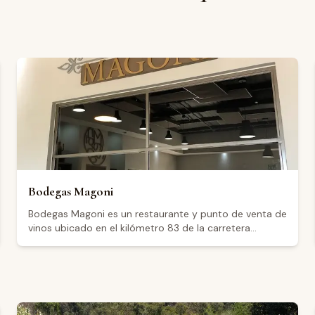
Bodegas Magoni
Bodegas Magoni es un restaurante y punto de venta de
vinos ubicado en el kilómetro 83 de la carretera
Tecate–El Sauzal, en el Valle de Guadalupe, Baja
California. El establecimiento cuenta con una
calificación de 4.8 sobre 598 reseñas en Google, lo
que refleja una recepción muy positiva entre sus
visitantes. Abre todos los días de la semana de 11:00 a
17:00 horas, con extensión hasta las 18:00 los sábados.