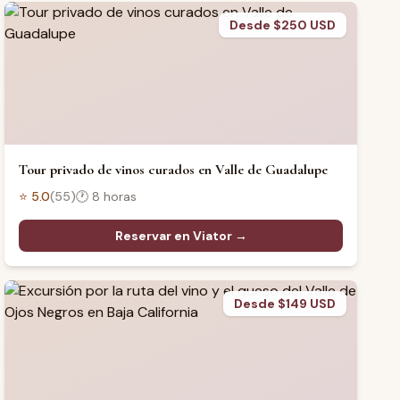
Desde $250 USD
Tour privado de vinos curados en Valle de Guadalupe
⭐
5.0
(
55
)
🕐
8 horas
Reservar en Viator →
Desde $149 USD