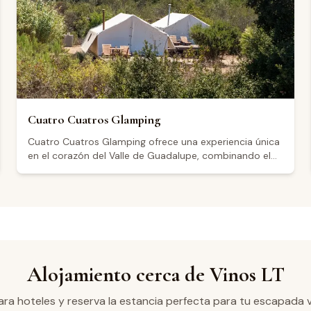
Los visitantes destacan el ambiente relajado al aire
libre, con mesas bajo árboles, y mencionan opciones
de alimentos como paninis, quesos y embutidos, así
como una selección de vinos a distintos precios.
Cuatro Cuatros Glamping
Cuatro Cuatros Glamping ofrece una experiencia única
en el corazón del Valle de Guadalupe, combinando el
lujo moderno con la belleza natural de la región vinícola
más importante de México. Nuestras elegantes tiendas
glamping están equipadas con todas las comodidades
para una estancia inolvidable, rodeadas de viñedos y
paisajes espectaculares. Disfruta de la tranquilidad,
cenas bajo las estrellas y fácil acceso a las mejores
bodegas de la zona.
Alojamiento cerca de Vinos LT
a hoteles y reserva la estancia perfecta para tu escapada v