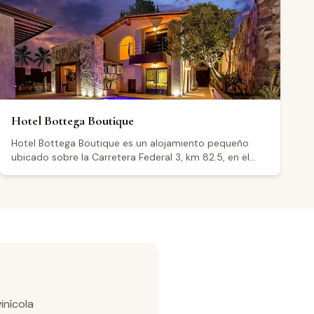
campestre y las opciones de desayuno, mencionando
platillos como chilaquiles, omelettes y birria entre sus
pedidos. El restaurante ofrece un entorno apropiado
para quienes exploran la región vinícola del Valle de
Guadalupe.
Hotel Bottega Boutique
Hotel Bottega Boutique es un alojamiento pequeño
ubicado sobre la Carretera Federal 3, km 82.5, en el
corazón del Valle de Guadalupe, Baja California, una de
las principales regiones vitivinícolas de México. El
establecimiento opera las 24 horas los siete días de la
semana. Algunos visitantes destacan que las
habitaciones llevan nombres de reconocidas empresas
vitivinícolas, que el hotel cuenta con piscina y área de
fogata, y que el desayuno está incluido. Su calificación
promedio en Google es de 3.9 sobre 5, basada en 41
reseñas; algunos huéspedes elogian la comodidad de
las camas y la tranquilidad del entorno, mientras que
inícola
otros señalan problemas con el ruido nocturno y la