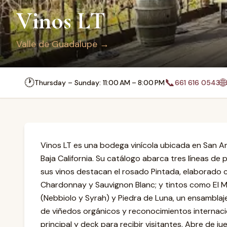
Vinos LT
Valle de Guadalupe
→
🕐
📞
🌐
Thursday – Sunday: 11:00 AM – 8:00 PM
661 616 0543
Vinos LT es una bodega vinícola ubicada en San An
Baja California. Su catálogo abarca tres líneas de
sus vinos destacan el rosado Pintada, elaborado 
Chardonnay y Sauvignon Blanc; y tintos como El M
(Nebbiolo y Syrah) y Piedra de Luna, un ensambla
de viñedos orgánicos y reconocimientos internacio
principal y deck para recibir visitantes. Abre de ju