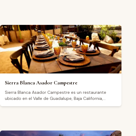
Sierra Blanca Asador Campestre
Sierra Blanca Asador Campestre es un restaurante
ubicado en el Valle de Guadalupe, Baja California,
dentro del Hotel México en La Piel. Con una calificación
de 4.6 sobre 5 basada en reseñas de Google, el
establecimiento abre de lunes a jueves de 8:00 a
14:00, con horario extendido los viernes, sábados y
domingos hasta la tarde-noche. Los visitantes
destacan la calidad de los ingredientes, el ambiente