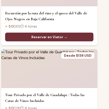
Excursión por la ruta del vino y el queso del Valle de
Ojos Negros en Baja California
⭐
5.0
(
30
)
🕐
6 horas
Reservar en Viator →
Desde $136 USD
Tour Privado por el Valle de Guadalupe : Todas las
Catas de Vinos Incluidas
⭐
5.0
(
29
)
🕐
6 horas