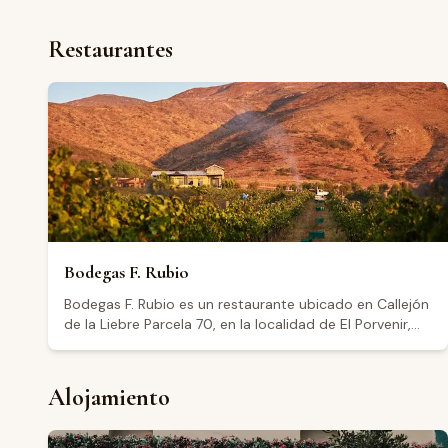
Restaurantes
Bodegas F. Rubio
Bodegas F. Rubio es un restaurante ubicado en Callejón
de la Liebre Parcela 70, en la localidad de El Porvenir,
dentro del Valle de Guadalupe, Baja California. El
establecimiento cuenta con una calificación de 4.7
sobre 392 reseñas en Google. Los visitantes destacan
Alojamiento
la calidad de la comida, el ambiente agradable y la
atención del personal. También se menciona que el
lugar es apto para eventos privados y que cuenta con