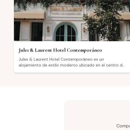
vistas panorámicas. El restaurante abre jueves y lunes
de 11:00 a 18:00, viernes de 00:00 a 19:00, y sábados y
domingos de 12:00 a 19:00; permanece cerrado los
martes y miércoles.
Jules & Laurent Hotel Contemporáneo
Jules & Laurent Hotel Contemporáneo es un
alojamiento de estilo moderno ubicado en el centro de
Ensenada, Baja California, a poca distancia de la región
vinícola del Valle de Guadalupe. Su diseño
contemporáneo y sus instalaciones han recibido
valoraciones positivas por parte de los huéspedes,
quienes destacan la limpieza y la atención del personal.
Con una calificación de 4.7 sobre 72 reseñas en
Google, los visitantes resaltan en general la comodidad
de las habitaciones y la tranquilidad del entorno
nocturno, aunque algunos mencionan que puede
filtrarse algo de ruido exterior. Su ubicación céntrica lo
Compar
convierte en un punto de partida conveniente para