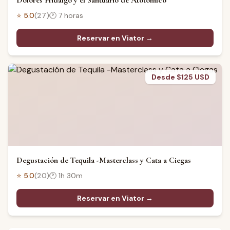
Dolores Hidalgo y el Santuario de Atotonilco
⭐
5.0
(
27
)
🕐
7 horas
Reservar en Viator →
Desde $125 USD
Degustación de Tequila -Masterclass y Cata a Ciegas
⭐
5.0
(
20
)
🕐
1h 30m
Reservar en Viator →