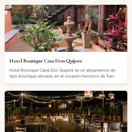
reputación entre sus visitantes. Quienes lo frecuentan
destacan la calidad de la comida, un ambiente agradable
con atmósfera tipo jardín y un servicio atento.
Hotel Boutique Casa Don Quijote
Hotel Boutique Casa Don Quijote es un alojamiento de
tipo boutique ubicado en el corazón histórico de San
Miguel de Allende, Guanajuato, en la calle Pila Seca 55, a
pocos minutos a pie de la catedral y el centro de la
ciudad. Con una calificación de 4.6 sobre 5 basada en
más de 460 reseñas en Google, los visitantes destacan la
amabilidad del personal, la comodidad de las
habitaciones y la disponibilidad de servicio de valet,
especialmente valorado en una zona de estacionamiento
limitado. Los huéspedes también mencionan un patio
interior donde se sirve el desayuno incluido, así como una