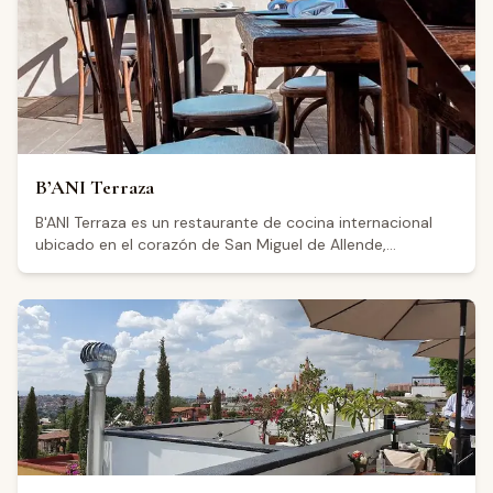
B’ANI Terraza
B'ANI Terraza es un restaurante de cocina internacional
ubicado en el corazón de San Miguel de Allende,
Guanajuato, a pasos de la Zona Centro. Su oferta
gastronómica abarca desde rollos de sushi hasta pizza,
con opciones vegetarianas y veganas disponibles. El
restaurante opera en una terraza en azotea con vista a
varias iglesias y al horizonte de la ciudad, además de
contar con área de barra, calentadores y política pet
friendly. También ofrece servicio de catering para eventos
especiales. Los visitantes destacan la calidad de la
comida y la atención del personal. Abre de lunes a
sábado a partir de las 9:00 horas, con cierre a las 23:00
los sábados y a las 19:00 los domingos.