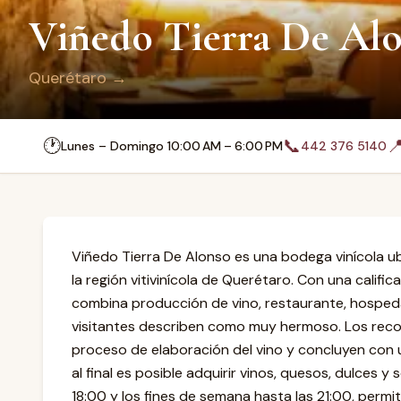
Viñedo Tierra De Al
Querétaro
→
🕐
📞

Lunes – Domingo 10:00 AM – 6:00 PM
442 376 5140
Viñedo Tierra De Alonso es una bodega vinícola u
la región vitivinícola de Querétaro. Con una califi
combina producción de vino, restaurante, hospedaj
visitantes describen como muy hermoso. Los recor
proceso de elaboración del vino y concluyen con 
al final es posible adquirir vinos, quesos, dulces y
18:00 y los fines de semana hasta las 21:00, permi