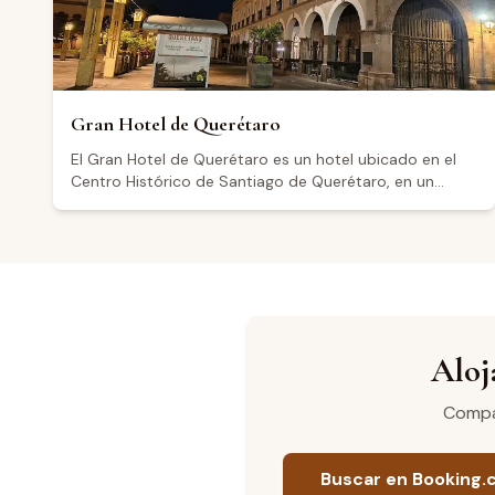
Gran Hotel de Querétaro
El Gran Hotel de Querétaro es un hotel ubicado en el
Centro Histórico de Santiago de Querétaro, en un
edificio colonial cuyo terreno formó parte del
Convento Grande de San Francisco durante el
virreinato. El hotel ofrece distintos tipos de suites,
entre ellas la Suite Superior (25 m²), la Suite Ejecutiva
(71.5 m²), la Dream Suite (40.5 m²) y la Corner Suite (78
m²), todas equipadas con amenidades de comodidad.
Entre sus servicios se incluyen desayuno incluido de
lunes a viernes, estacionamiento, valet parking,
Aloj
elevador y business center, además de salones para
eventos, recepciones y convenciones. Con una
Compar
calificación de 4.5 sobre 5 basada en más de mil
reseñas, los visitantes destacan su ubicación
privilegiada en el corazón de la ciudad. La región
Buscar en Booking
vinícola de Querétaro, reconocida por su producción