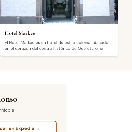
decoración del lugar y la atención recibida.
Hotel Markee
El Hotel Markee es un hotel de estilo colonial ubicado
en el corazón del centro histórico de Querétaro, en
Ignacio Allende Sur 6, una zona declarada Patrimonio
de la Humanidad por la UNESCO. La propiedad cuenta
con 16 habitaciones que combinan diseño
contemporáneo y colonial, un patio central con fuente
y estacionamiento, aunque visitantes señalan que este
último se cobra aparte y no es propiedad del hotel. El
hotel opera las 24 horas los siete días de la semana. Su
ubicación lo convierte en un punto de partida
lonso
conveniente para explorar la región vinícola de
Querétaro. Con una calificación de 4.3 sobre 426
inícola
reseñas en Google, algunos visitantes destacan su
ubicación céntrica, aunque otros expresan
preocupaciones recurrentes sobre la limpieza y la
car en Expedia →
atención al detalle.