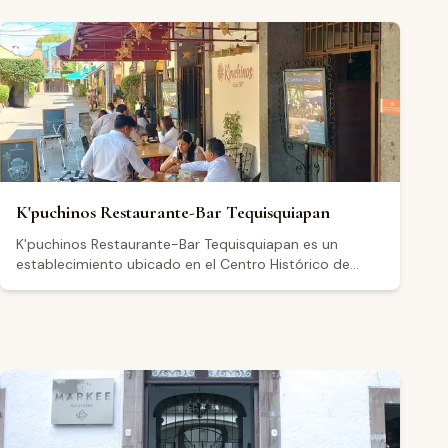
K'puchinos Restaurante-Bar Tequisquiapan
K'puchinos Restaurante-Bar Tequisquiapan es un
establecimiento ubicado en el Centro Histórico de
Tequisquiapan, Querétaro, en Independencia 7. Ofrece
platillos mexicanos y especialidades de Querétaro en
un comedor que cuenta con mesas en el exterior y un
ambiente clásico. Funciona también como bar y café,
con horario de apertura de 8:00 a 22:00 de lunes a
jueves y domingo, y hasta medianoche los viernes y
sábados. Con una calificación de 4.5 sobre 5 basada
en más de 6,000 reseñas en Google, los visitantes
destacan en general la calidad de los alimentos, la