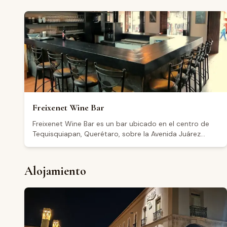
Freixenet Wine Bar
Freixenet Wine Bar es un bar ubicado en el centro de
Tequisquiapan, Querétaro, sobre la Avenida Juárez
Poniente. El establecimiento cuenta con una boutique
donde los visitantes pueden adquirir productos,
además de una barra de servicio. Abre jueves y
Alojamiento
domingo de 12:00 a 20:30, viernes y sábado de 12:00 a
23:30, y permanece cerrado martes y miércoles.
Cuenta con una calificación de 4.4 sobre 5 basada en
más de 1,500 reseñas en Google, aunque algunos
visitantes han señalado áreas de oportunidad en el
servicio al cliente.