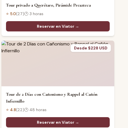
Tour privado a Querétaro, Pirámide Preazteca
⭐
5.0
(
27
)
🕐
3 horas
Reservar en Viator →
Desde $228 USD
Tour de 2 Días con Cañonismo y Rappel al Cañón
Infiernillo
⭐
4.8
(
22
)
🕐
48 horas
Reservar en Viator →