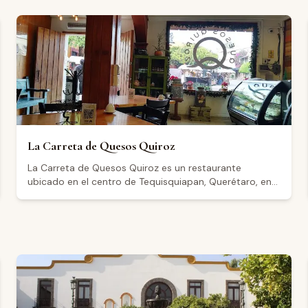
La Carreta de Quesos Quiroz
La Carreta de Quesos Quiroz es un restaurante
ubicado en el centro de Tequisquiapan, Querétaro, en
la calle Morelos Norte. El establecimiento abre de
miércoles a lunes de 9:00 a 24:00 horas, cerrando los
martes. Cuenta con una calificación de 4.3 sobre 5
basada en 113 reseñas en Google. Los visitantes
destacan un ambiente tranquilo y acogedor, con
música en vivo algunos días como los viernes. Los
comensales mencionan una oferta centrada en quesos
de la región y la posibilidad de acompañarlos con vinos
locales, además de resaltar la amabilidad del personal