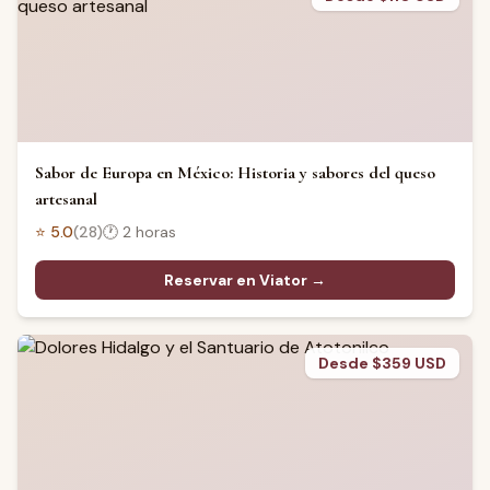
Sabor de Europa en México: Historia y sabores del queso
artesanal
⭐
5.0
(
28
)
🕐
2 horas
Reservar en Viator →
Desde $359 USD