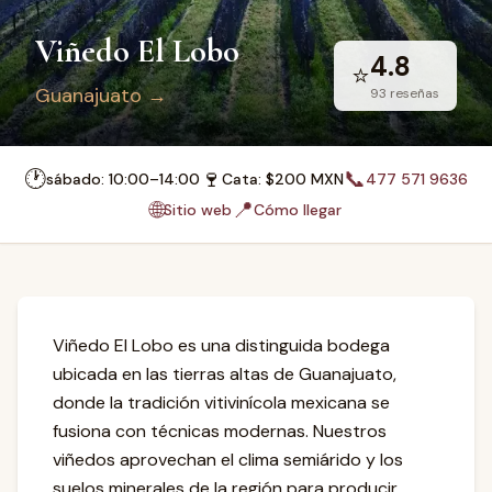
Viñedo El Lobo
4.8
⭐
Guanajuato
→
93
reseñas
🕐
🍷
📞
sábado: 10:00–14:00
Cata
: $
200
MXN
477 571 9636
🌐
📍
Sitio web
Cómo llegar
Viñedo El Lobo es una distinguida bodega
ubicada en las tierras altas de Guanajuato,
donde la tradición vitivinícola mexicana se
fusiona con técnicas modernas. Nuestros
viñedos aprovechan el clima semiárido y los
suelos minerales de la región para producir