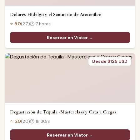
Dolores Hidalgo y el Santuario de Atotonilco
⭐
5.0
(
27
)
🕐
7 horas
Reservar en Viator →
Desde $125 USD
Degustación de Tequila -Masterclass y Cata a Ciegas
⭐
5.0
(
20
)
🕐
1h 30m
Reservar en Viator →