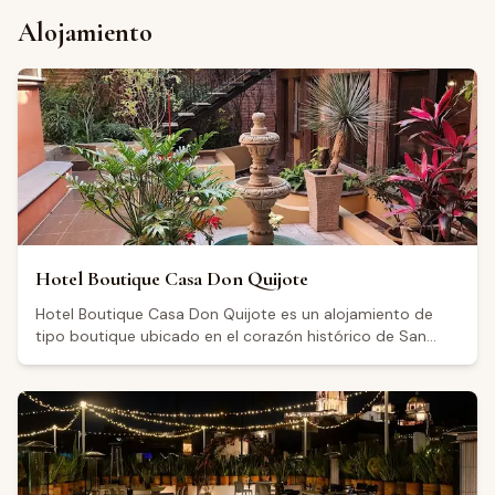
cena. Con una calificación de 4.7 sobre 5 basada en más
Alojamiento
de 1,300 reseñas en Google, cuenta con una sólida
reputación entre sus visitantes. Quienes lo frecuentan
destacan la calidad de la comida, un ambiente agradable
con atmósfera tipo jardín y un servicio atento.
Hotel Boutique Casa Don Quijote
Hotel Boutique Casa Don Quijote es un alojamiento de
tipo boutique ubicado en el corazón histórico de San
Miguel de Allende, Guanajuato, en la calle Pila Seca 55, a
pocos minutos a pie de la catedral y el centro de la
ciudad. Con una calificación de 4.6 sobre 5 basada en
más de 460 reseñas en Google, los visitantes destacan la
amabilidad del personal, la comodidad de las
habitaciones y la disponibilidad de servicio de valet,
especialmente valorado en una zona de estacionamiento