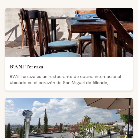
B’ANI Terraza
B'ANI Terraza es un restaurante de cocina internacional
ubicado en el corazón de San Miguel de Allende,
Guanajuato, a pasos de la Zona Centro. Su oferta
gastronómica abarca desde rollos de sushi hasta pizza,
con opciones vegetarianas y veganas disponibles. El
restaurante opera en una terraza en azotea con vista a
varias iglesias y al horizonte de la ciudad, además de
contar con área de barra, calentadores y política pet
friendly. También ofrece servicio de catering para eventos
especiales. Los visitantes destacan la calidad de la