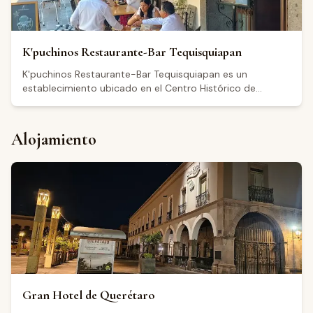
amabilidad del personal y la calidad del servicio.
K'puchinos Restaurante-Bar Tequisquiapan
K'puchinos Restaurante-Bar Tequisquiapan es un
establecimiento ubicado en el Centro Histórico de
Tequisquiapan, Querétaro, en Independencia 7. Ofrece
platillos mexicanos y especialidades de Querétaro en un
comedor que cuenta con mesas en el exterior y un
Alojamiento
ambiente clásico. Funciona también como bar y café, con
horario de apertura de 8:00 a 22:00 de lunes a jueves y
domingo, y hasta medianoche los viernes y sábados. Con
una calificación de 4.5 sobre 5 basada en más de 6,000
reseñas en Google, los visitantes destacan en general la
calidad de los alimentos, la decoración del lugar y la
atención recibida.
Gran Hotel de Querétaro