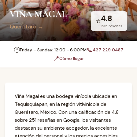
VIÑA MAGAL
4.8
⭐
Querétaro
→
235
reseñas
🕐
📞
Friday – Sunday: 12:00 – 6:00 PM
427 229 0487
📍
Cómo llegar
Viña Magal es una bodega vinícola ubicada en
Tequisquiapan, en la región vitivinícola de
Querétaro, México. Con una calificación de 4.8
sobre 251 reseñas en Google, los visitantes
destacan su ambiente acogedor, la excelente
atención del personal y los precios accesibles.