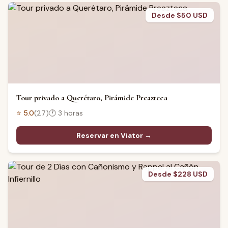
Desde $50 USD
Tour privado a Querétaro, Pirámide Preazteca
⭐
5.0
(
27
)
🕐
3 horas
Reservar en Viator →
Desde $228 USD