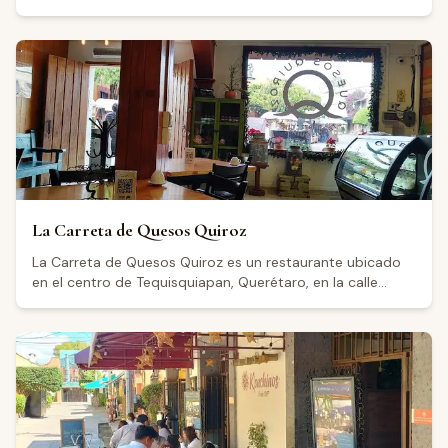
Poniente. El establecimiento cuenta con una boutique
donde los visitantes pueden adquirir productos, además
de una barra de servicio. Abre jueves y domingo de 12:00
a 20:30, viernes y sábado de 12:00 a 23:30, y permanece
cerrado martes y miércoles. Cuenta con una calificación
de 4.4 sobre 5 basada en más de 1,500 reseñas en
Google, aunque algunos visitantes han señalado áreas de
oportunidad en el servicio al cliente.
La Carreta de Quesos Quiroz
La Carreta de Quesos Quiroz es un restaurante ubicado
en el centro de Tequisquiapan, Querétaro, en la calle
Morelos Norte. El establecimiento abre de miércoles a
lunes de 9:00 a 24:00 horas, cerrando los martes.
Cuenta con una calificación de 4.3 sobre 5 basada en 113
reseñas en Google. Los visitantes destacan un ambiente
tranquilo y acogedor, con música en vivo algunos días
como los viernes. Los comensales mencionan una oferta
centrada en quesos de la región y la posibilidad de
acompañarlos con vinos locales, además de resaltar la