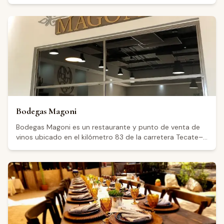
dentro del Valle de Guadalupe, Baja California. El
establecimiento cuenta con una calificación de 4.7 sobre
392 reseñas en Google. Los visitantes destacan la calidad
de la comida, el ambiente agradable y la atención del
personal. También se menciona que el lugar es apto para
eventos privados y que cuenta con vistas panorámicas. El
restaurante abre jueves y lunes de 11:00 a 18:00, viernes
de 00:00 a 19:00, y sábados y domingos de 12:00 a
19:00; permanece cerrado los martes y miércoles.
Bodegas Magoni
Bodegas Magoni es un restaurante y punto de venta de
vinos ubicado en el kilómetro 83 de la carretera Tecate–
El Sauzal, en el Valle de Guadalupe, Baja California. El
establecimiento cuenta con una calificación de 4.8 sobre
598 reseñas en Google, lo que refleja una recepción muy
positiva entre sus visitantes. Abre todos los días de la
semana de 11:00 a 17:00 horas, con extensión hasta las
18:00 los sábados. Los visitantes destacan el ambiente
relajado al aire libre, con mesas bajo árboles, y
mencionan opciones de alimentos como paninis, quesos