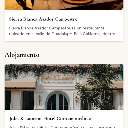
y embutidos, así como una selección de vinos a distintos
precios.
Sierra Blanca Asador Campestre
Sierra Blanca Asador Campestre es un restaurante
ubicado en el Valle de Guadalupe, Baja California, dentro
del Hotel México en La Piel. Con una calificación de 4.6
sobre 5 basada en reseñas de Google, el establecimiento
abre de lunes a jueves de 8:00 a 14:00, con horario
Alojamiento
extendido los viernes, sábados y domingos hasta la
tarde-noche. Los visitantes destacan la calidad de los
ingredientes, el ambiente campestre y las opciones de
desayuno, mencionando platillos como chilaquiles,
omelettes y birria entre sus pedidos. El restaurante
ofrece un entorno apropiado para quienes exploran la
región vinícola del Valle de Guadalupe.
Jules & Laurent Hotel Contemporáneo
Jules & Laurent Hotel Contemporáneo es un alojamiento