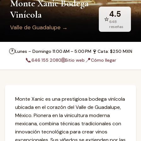
Monte Xanic Bodega
Vinícola
4.5
⭐
648
Valle de Guadalupe
→
reseñas
🕐
🍷
Lunes – Domingo 11:00 AM – 5:00 PM
Cata
: $
250
MXN
📞
🌐
📍
646 155 2080
Sitio web
Cómo llegar
Monte Xanic es una prestigiosa bodega vinícola
ubicada en el corazón del Valle de Guadalupe,
México. Pionera en la vinicultura moderna
mexicana, combina técnicas tradicionales con
innovación tecnológica para crear vinos
excepcionales. Sus viñedos se extienden por las