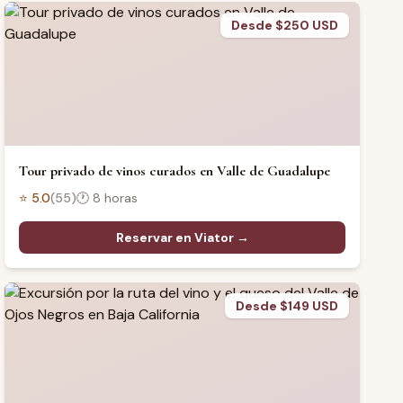
Desde $250 USD
Tour privado de vinos curados en Valle de Guadalupe
⭐
5.0
(
55
)
🕐
8 horas
Reservar en Viator →
Desde $149 USD