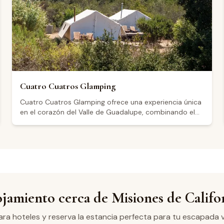
Los visitantes destacan el ambiente relajado al aire
libre, con mesas bajo árboles, y mencionan opciones
de alimentos como paninis, quesos y embutidos, así
como una selección de vinos a distintos precios.
Cuatro Cuatros Glamping
Cuatro Cuatros Glamping ofrece una experiencia única
en el corazón del Valle de Guadalupe, combinando el
lujo moderno con la belleza natural de la región vinícola
más importante de México. Nuestras elegantes tiendas
glamping están equipadas con todas las comodidades
para una estancia inolvidable, rodeadas de viñedos y
paisajes espectaculares. Disfruta de la tranquilidad,
cenas bajo las estrellas y fácil acceso a las mejores
bodegas de la zona.
jamiento cerca de Misiones de Califo
a hoteles y reserva la estancia perfecta para tu escapada v