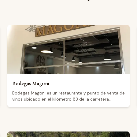
Bodegas Magoni
Bodegas Magoni es un restaurante y punto de venta de
vinos ubicado en el kilómetro 83 de la carretera
Tecate–El Sauzal, en el Valle de Guadalupe, Baja
California. El establecimiento cuenta con una
calificación de 4.8 sobre 598 reseñas en Google, lo
que refleja una recepción muy positiva entre sus
visitantes. Abre todos los días de la semana de 11:00 a
17:00 horas, con extensión hasta las 18:00 los sábados.