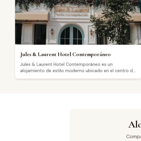
vistas panorámicas. El restaurante abre jueves y lunes
de 11:00 a 18:00, viernes de 00:00 a 19:00, y sábados y
domingos de 12:00 a 19:00; permanece cerrado los
martes y miércoles.
Jules & Laurent Hotel Contemporáneo
Jules & Laurent Hotel Contemporáneo es un
alojamiento de estilo moderno ubicado en el centro de
Ensenada, Baja California, a poca distancia de la región
vinícola del Valle de Guadalupe. Su diseño
contemporáneo y sus instalaciones han recibido
valoraciones positivas por parte de los huéspedes,
quienes destacan la limpieza y la atención del personal.
Con una calificación de 4.7 sobre 72 reseñas en
Google, los visitantes resaltan en general la comodidad
de las habitaciones y la tranquilidad del entorno
Alo
nocturno, aunque algunos mencionan que puede
filtrarse algo de ruido exterior. Su ubicación céntrica lo
Compar
convierte en un punto de partida conveniente para