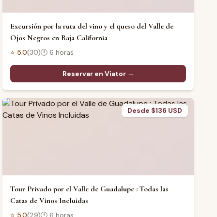
Excursión por la ruta del vino y el queso del Valle de
Ojos Negros en Baja California
⭐
5.0
(
30
)
🕐
6 horas
Reservar en Viator →
Desde $136 USD
Tour Privado por el Valle de Guadalupe : Todas las
Catas de Vinos Incluidas
⭐
5.0
(
29
)
🕐
6 horas