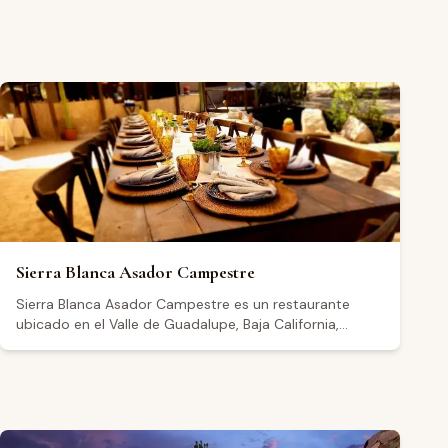
Sierra Blanca Asador Campestre
Sierra Blanca Asador Campestre es un restaurante
ubicado en el Valle de Guadalupe, Baja California,
dentro del Hotel México en La Piel. Con una calificación
de 4.6 sobre 5 basada en reseñas de Google, el
establecimiento abre de lunes a jueves de 8:00 a
14:00, con horario extendido los viernes, sábados y
domingos hasta la tarde-noche. Los visitantes
destacan la calidad de los ingredientes, el ambiente