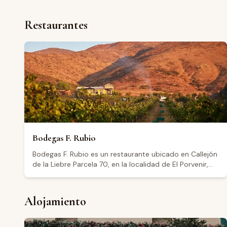
Restaurantes
Bodegas F. Rubio
Bodegas F. Rubio es un restaurante ubicado en Callejón
de la Liebre Parcela 70, en la localidad de El Porvenir,
dentro del Valle de Guadalupe, Baja California. El
establecimiento cuenta con una calificación de 4.7
sobre 392 reseñas en Google. Los visitantes destacan
Alojamiento
la calidad de la comida, el ambiente agradable y la
atención del personal. También se menciona que el
lugar es apto para eventos privados y que cuenta con