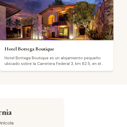
campestre y las opciones de desayuno, mencionando
platillos como chilaquiles, omelettes y birria entre sus
pedidos. El restaurante ofrece un entorno apropiado
para quienes exploran la región vinícola del Valle de
Guadalupe.
Hotel Bottega Boutique
Hotel Bottega Boutique es un alojamiento pequeño
ubicado sobre la Carretera Federal 3, km 82.5, en el
corazón del Valle de Guadalupe, Baja California, una de
las principales regiones vitivinícolas de México. El
establecimiento opera las 24 horas los siete días de la
semana. Algunos visitantes destacan que las
habitaciones llevan nombres de reconocidas empresas
vitivinícolas, que el hotel cuenta con piscina y área de
fogata, y que el desayuno está incluido. Su calificación
promedio en Google es de 3.9 sobre 5, basada en 41
rnia
reseñas; algunos huéspedes elogian la comodidad de
las camas y la tranquilidad del entorno, mientras que
inícola
otros señalan problemas con el ruido nocturno y la