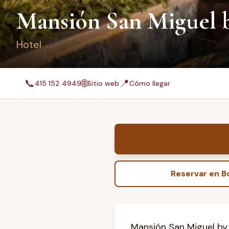
Mansión San Miguel 
Hotel
📞
🌐
📍
415 152 4949
Sitio web
Cómo llegar
Reservar en 
Mansión San Miguel by