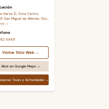
cación
a Garza 21, Zona Centro,
0 San Miguel de Allende, Gto.,
ico
→
éfono
 152 4949
Visitar Sitio Web →
Abrir en Google Maps →
eservar Tours y Actividades →