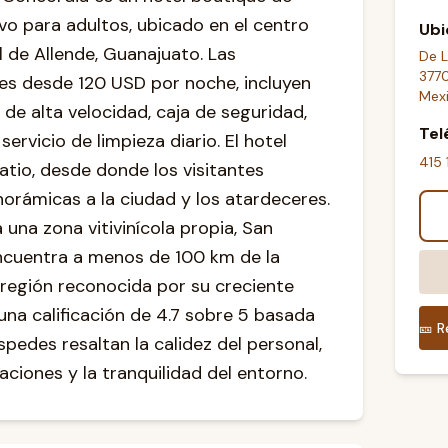
ivo para adultos, ubicado en el centro
Ubi
l de Allende, Guanajuato. Las
De L
3770
les desde 120 USD por noche, incluyen
Mex
de alta velocidad, caja de seguridad,
Tel
ervicio de limpieza diario. El hotel
415
atio, desde donde los visitantes
norámicas a la ciudad y los atardeceres.
una zona vitivinícola propia, San
encuentra a menos de 100 km de la
región reconocida por su creciente
 una calificación de 4.7 sobre 5 basada
🎫
R
spedes resaltan la calidez del personal,
laciones y la tranquilidad del entorno.