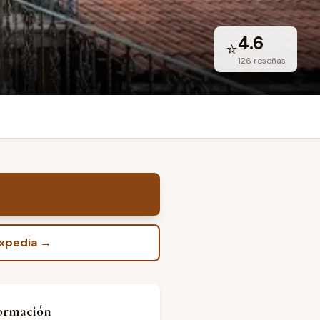
4.6
⭐
126
reseñas
Expedia
→
ormación