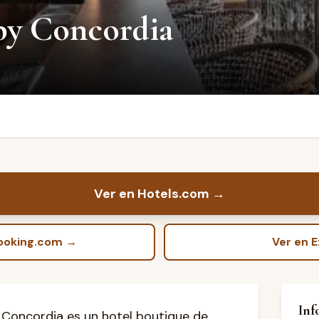
by Concordia
Ver en Hotels.com
→
Booking.com
→
Ver en 
Inf
 Concordia es un hotel boutique de