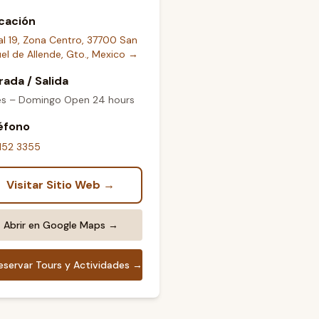
cación
l 19, Zona Centro, 37700 San
el de Allende, Gto., Mexico
→
rada / Salida
es – Domingo Open 24 hours
éfono
152 3355
Visitar Sitio Web →
Abrir en Google Maps →
eservar Tours y Actividades →