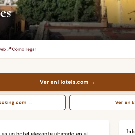
es
📍
web
Cómo llegar
Ver en Hotels.com
→
Booking.com
→
Ver en 
Inf
 es un hotel elegante ubicado en el