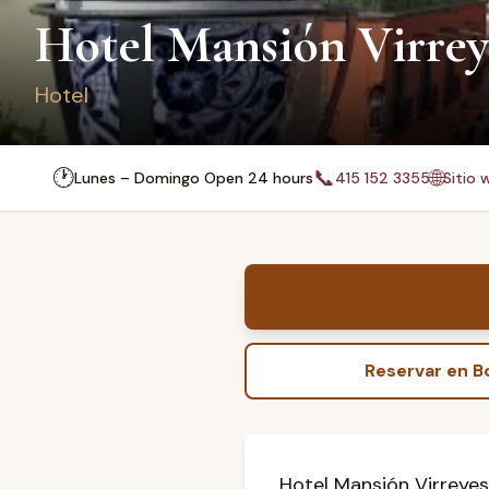
Hotel Mansión Virrey
Hotel
🕐
📞
🌐
Lunes – Domingo Open 24 hours
415 152 3355
Sitio 
Reservar en 
Hotel Mansión Virreyes