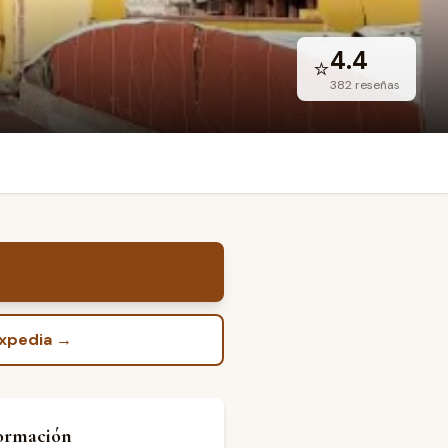
4.4
⭐
382
reseñas
Expedia
→
ormación