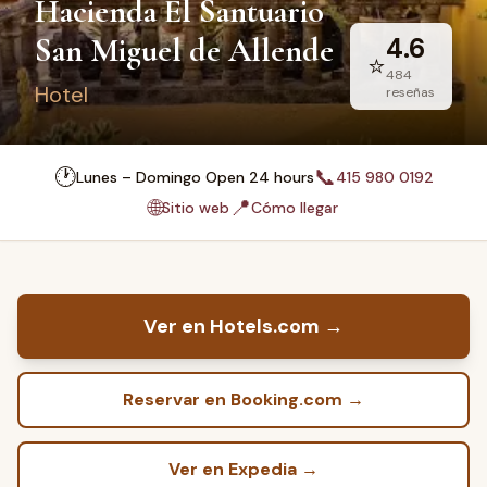
Hacienda El Santuario
San Miguel de Allende
4.6
⭐
484
Hotel
reseñas
🕐
📞
Lunes – Domingo Open 24 hours
415 980 0192
🌐
📍
Sitio web
Cómo llegar
Ver en Hotels.com
→
Reservar en Booking.com
→
Ver en Expedia
→