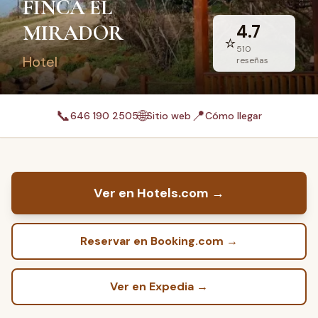
FINCA EL
MIRADOR
4.7
⭐
510
Hotel
reseñas
📞
🌐
📍
646 190 2505
Sitio web
Cómo llegar
Ver en Hotels.com
→
Reservar en Booking.com
→
Ver en Expedia
→